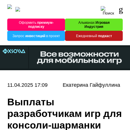
Оформить
премиум-
Альманах
Игровая
подписку
Индустрия
Запрос
инвестиций
в проект
Ежедневный
подкаст
11.04.2025 17:09
Екатерина Гайфуллина
Выплаты
разработчикам игр для
консоли-шарманки