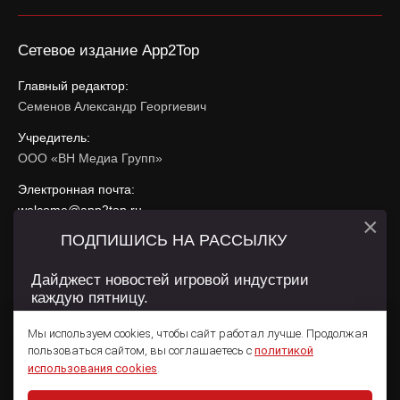
Сетевое издание App2Top
Главный редактор:
Семенов Александр Георгиевич
Учредитель:
ООО «ВН Медиа Групп»
Электронная почта:
welcome@app2top.ru
×
ПОДПИШИСЬ НА РАССЫЛКУ
При использовании материалов активная ссылка на
app2top.ru
обязательна.
Дайджест новостей игровой индустрии
каждую пятницу.
Сайт использует IP адреса, cookie, данные геолокации
Пользователей сайта и сервис «Яндекс Метрика». Условия
Мы используем cookies, чтобы сайт работал лучше. Продолжая
использования содержатся в
Политике конфиденциальности
и
пользоваться сайтом, вы соглашаетесь с
политикой
Пользовательском соглашении
.
Подписаться
использования cookies
.