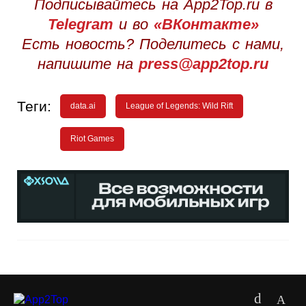
Подписывайтесь на App2Top.ru в
Telegram
и во
«ВКонтакте»
Есть новость? Поделитесь с нами,
напишите на
press@app2top.ru
Теги:
data.ai
League of Legends: Wild Rift
Riot Games