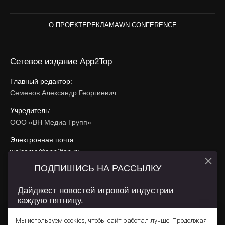
О ПРОЕКТЕ
РЕКЛАМА
WN CONFERENCE
Сетевое издание App2Top
Главный редактор:
Семенов Александр Георгиевич
Учредитель:
ООО «ВН Медиа Групп»
Электронная почта:
welcome@app2top.ru
×
ПОДПИШИСЬ НА РАССЫЛКУ
При использовании материалов активная ссылка на
app2top.ru
обязательна.
Дайджест новостей игровой индустрии
каждую пятницу.
Сайт использует IP адреса, cookie, данные геолокации
Пользователей сайта и сервис «Яндекс Метрика». Условия
Мы используем cookies, чтобы сайт работал лучше. Продолжая
использования содержатся в
Политике конфиденциальности
и