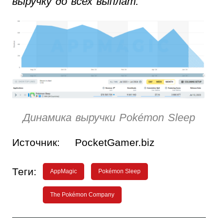
выручку до всех выплат.
Динамика выручки Pokémon Sleep
Источник:
PocketGamer.biz
Теги:
AppMagic
Pokémon Sleep
The Pokémon Company