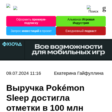
Оформить
премиум-
Альманах
Игровая
подписку
Индустрия
Запрос
инвестиций
в проект
Ежедневный
подкаст
09.07.2024 11:16
Екатерина Гайфуллина
Выручка Pokémon
Sleep достигла
отметки в 100 млн