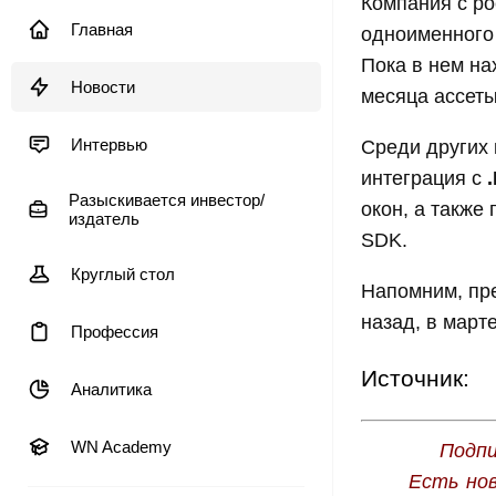
Компания с р
Главная
одноименного 
Пока в нем на
Новости
месяца ассеты
Интервью
Среди других
интеграция с
Разыскивается инвестор/
окон, а также
издатель
SDK.
Круглый стол
Напомним, пр
назад, в марте
Профессия
Источник:
Аналитика
WN Academy
Подпи
Есть но