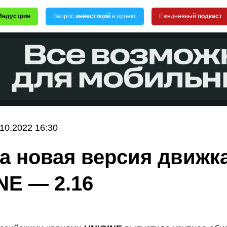
Индустрия
Запрос
инвестиций
в проект
Ежедневный
подкаст
.10.2022 16:30
 новая версия движк
NE — 2.16