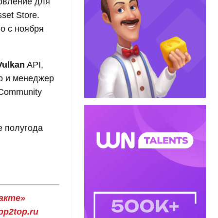
овление для
et Store.
о с ноября
Vulkan
API,
ур и менеджер
 Community
е полугода
акте»
p2top.ru