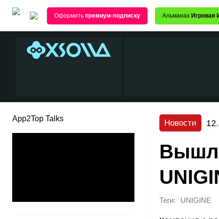
Оформить
премиум-подписку
Альманах
Игровая 
App2Top Talks
12
Новости
Вышла
UNIGI
Теги:
UNIGINE