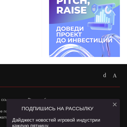
 ссылка на
app2top.ru
обязательна.
×
ПОДПИШИСЬ НА РАССЫЛКУ
ные геолокации Пользователей сайта и сервис «Яндекс
жатся в
Политике конфиденциальности
и
Пользовательском
Дайджест новостей игровой индустрии
каждую пятницу.