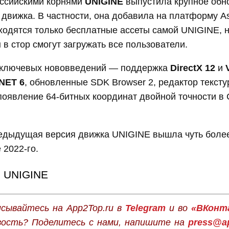
оссийскими корнями
UNIGINE
выпустила крупное обн
движка. В частности, она добавила на платформу Ass
ходятся только бесплатные ассеты самой UNIGINE, н
 в стор смогут загружать все пользователи.
 ключевых нововведений — поддержка
DirectX 12
и
.NET 6
, обновленные SDK Browser 2, редактор текст
 появление 64-битных координат двойной точности в
едыдущая версия движка UNIGINE вышла чуть боле
 2022-го.
UNIGINE
сывайтесь на App2Top.ru в
Telegram
и во
«ВКонт
вость? Поделитесь с нами, напишите на
press@ap