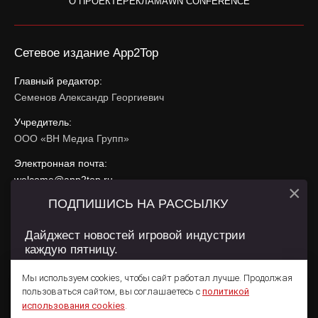
О ПРОЕКТЕ
РЕКЛАМА
WN CONFERENCE
Сетевое издание App2Top
Главный редактор:
Семенов Александр Георгиевич
Учредитель:
ООО «ВН Медиа Групп»
Электронная почта:
welcome@app2top.ru
×
ПОДПИШИСЬ НА РАССЫЛКУ
При использовании материалов активная ссылка на
app2top.ru
обязательна.
Дайджест новостей игровой индустрии
каждую пятницу.
Сайт использует IP адреса, cookie, данные геолокации
Пользователей сайта и сервис «Яндекс Метрика». Условия
Мы используем cookies, чтобы сайт работал лучше. Продолжая
использования содержатся в
Политике конфиденциальности
и
пользоваться сайтом, вы соглашаетесь с
политикой
Пользовательском соглашении
.
Подписаться
использования cookies
.