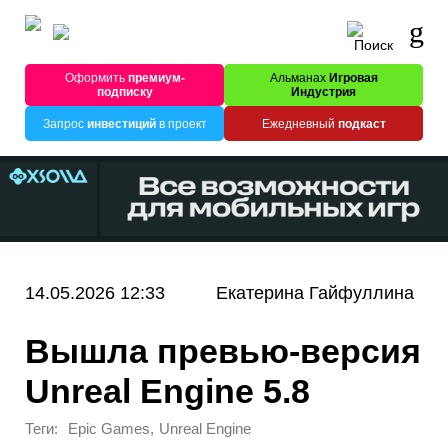
Оформить
премиум-
Альманах
Игровая
подписку
Индустрия
Запрос
инвестиций
в проект
Ежедневный
подкаст
14.05.2026 12:33
Екатерина Гайфуллина
Вышла превью-версия
Unreal Engine 5.8
Теги:
,
Epic Games
Unreal Engine