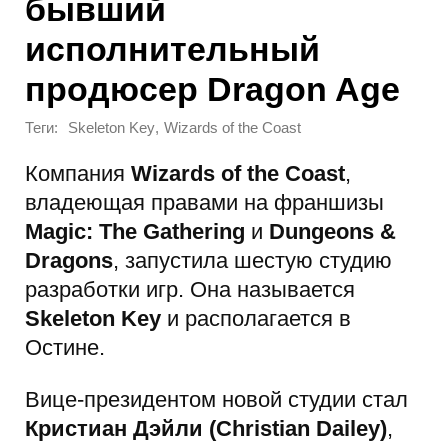
бывший
исполнительный
продюсер Dragon Age
Теги:
,
Skeleton Key
Wizards of the Coast
Компания
Wizards of the Coast
,
владеющая правами на франшизы
Magic: The Gathering
и
Dungeons &
Dragons
, запустила шестую студию
разработки игр. Она называется
Skeleton Key
и располагается в
Остине.
Вице-президентом новой студии стал
Кристиан Дэйли (Christian Dailey)
,