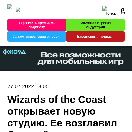
Оформить
премиум-
Альманах
Игровая
подписку
Индустрия
Запрос
инвестиций
в проект
Ежедневный
подкаст
27.07.2022 13:05
Wizards of the Coast
открывает новую
студию. Ее возглавил