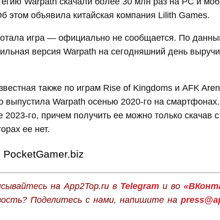
егию Warpath скачали более 30 млн раз на PC и мо
Об этом объявила китайская компания Lilith Games.
ботала игра — официально не сообщается. По данны
ильная версия Warpath на сегодняшний день выручи
известная также по играм Rise of Kingdoms и AFK Aren
 выпустила Warpath осенью 2020-го на смартфонах.
 2023-го, причем получить ее можно только скачав с
торах ее нет.
PocketGamer.biz
сывайтесь на App2Top.ru в
Telegram
и во
«ВКонт
вость? Поделитесь с нами, напишите на
press@ap