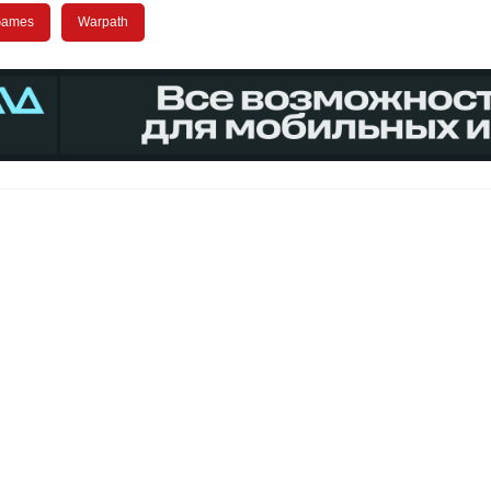
 Games
Warpath