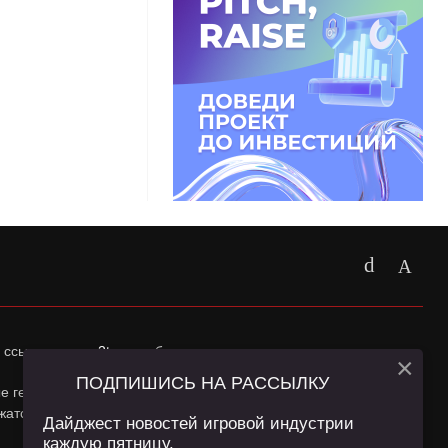
 ссылка на
app2top.ru
обязательна.
×
ПОДПИШИСЬ НА РАССЫЛКУ
ные геолокации Пользователей сайта и сервис «Яндекс
жатся в
Политике конфиденциальности
и
Пользовательском
Дайджест новостей игровой индустрии
каждую пятницу.