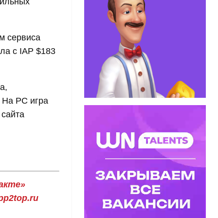
бильных
м сервиса
ла с IAP $183
a,
 На PC игра
 сайта
акте»
p2top.ru