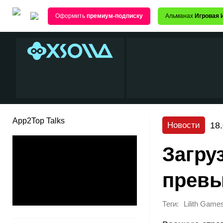
Оформить
премиум-подписку
Альманах
Игровая 
App2Top Talks
18
Новости
Загруз
превы
Теги:
Lilith Game