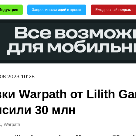
Индустрия
Запрос
инвестиций
в проект
Ежедневный
подкаст
.08.2023 10:28
ки Warpath от Lilith G
сили 30 млн
,
s
Warpath