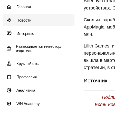
Военную страт
Главная
устройствах. 
Сколько зара
Новости
AppMagic, моб
Интервью
млн.
Lilith Games, 
Разыскивается инвестор/
издатель
первоначально
вышла в марте
Круглый стол
стратегии, в с
Профессия
Источник:
Аналитика
Подпи
WN Academy
Есть но