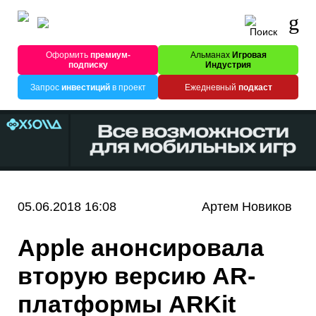
Оформить
премиум-
Альманах
Игровая
подписку
Индустрия
Запрос
инвестиций
в проект
Ежедневный
подкаст
05.06.2018 16:08
Артем Новиков
Apple анонсировала
вторую версию AR-
платформы ARKit