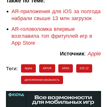
Также по теме:
AR-приложения для iOS за полгода
набрали свыше 13 млн загрузок
AR-головоломка впервые
возглавила топ фритуплей игр в
App Store
Источник
:
Apple
Теги:
Apple
AR/VR
ARKit
iOS 12
дополненная реальность