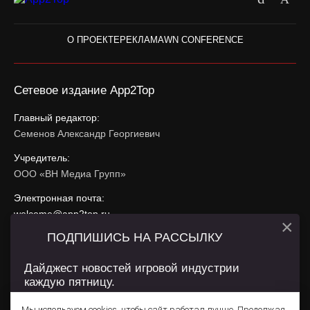
О ПРОЕКТЕ
РЕКЛАМА
WN CONFERENCE
Сетевое издание App2Top
Главный редактор:
Семенов Александр Георгиевич
Учредитель:
ООО «ВН Медиа Групп»
Электронная почта:
welcome@app2top.ru
×
ПОДПИШИСЬ НА РАССЫЛКУ
При использовании материалов активная ссылка на
app2top.ru
обязательна.
Дайджест новостей игровой индустрии
каждую пятницу.
Сайт использует IP адреса, cookie, данные геолокации
Пользователей сайта и сервис «Яндекс Метрика». Условия
Мы используем cookies, чтобы сайт работал лучше. Продолжая