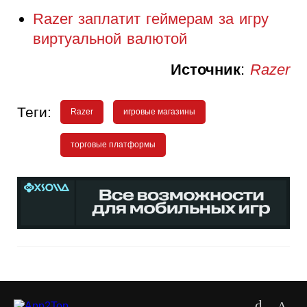
Razer заплатит геймерам за игру
виртуальной валютой
Источник
:
Razer
Теги:
Razer
игровые магазины
торговые платформы