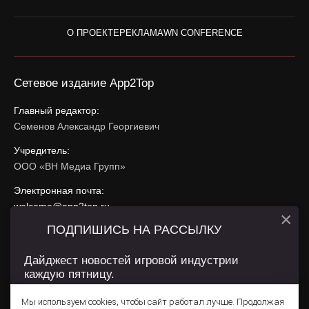
О ПРОЕКТЕ
РЕКЛАМА
WN CONFERENCE
Сетевое издание App2Top
Главный редактор:
Семенов Александр Георгиевич
Учредитель:
ООО «ВН Медиа Групп»
Электронная почта:
welcome@app2top.ru
×
ПОДПИШИСЬ НА РАССЫЛКУ
При использовании материалов активная ссылка на
app2top.ru
обязательна.
Дайджест новостей игровой индустрии
каждую пятницу.
Сайт использует IP адреса, cookie, данные геолокации
Пользователей сайта и сервис «Яндекс Метрика». Условия
Мы используем cookies, чтобы сайт работал лучше. Продолжая
использования содержатся в
Политике конфиденциальности
и