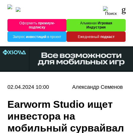
Оформить
премиум-
Альманах
Игровая
подписку
Индустрия
Запрос
инвестиций
в проект
Ежедневный
подкаст
02.04.2024 10:00
Александр Семенов
Earworm Studio ищет
инвестора на
мобильный сурвайвал