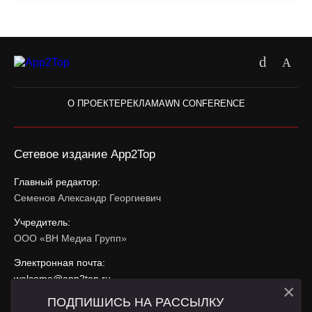
О ПРОЕКТЕ
РЕКЛАМА
WN CONFERENCE
Сетевое издание App2Top
Главный редактор:
Семенов Александр Георгиевич
Учредитель:
ООО «ВН Медиа Групп»
Электронная почта:
welcome@app2top.ru
×
ПОДПИШИСЬ НА РАССЫЛКУ
При использовании материалов активная ссылка на
app2top.ru