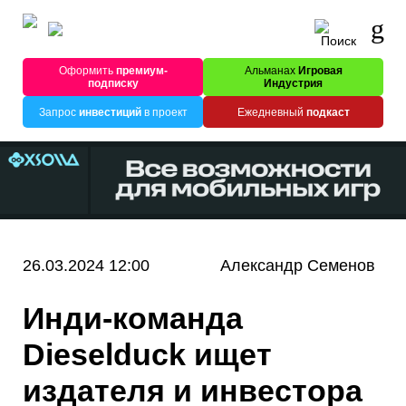
Оформить
премиум-
Альманах
Игровая
подписку
Индустрия
Запрос
инвестиций
в проект
Ежедневный
подкаст
26.03.2024 12:00
Александр Семенов
Инди-команда
Dieselduck ищет
издателя и инвестора