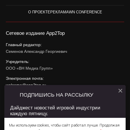
О ПРОЕКТЕ
РЕКЛАМА
WN CONFERENCE
Сетевое издание App2Top
Главный редактор:
Семенов Александр Георгиевич
Учредитель:
ООО «ВН Медиа Групп»
Электронная почта:
welcome@app2top.ru
×
ПОДПИШИСЬ НА РАССЫЛКУ
При использовании материалов активная ссылка на
app2top.ru
обязательна.
Дайджест новостей игровой индустрии
каждую пятницу.
Сайт использует IP адреса, cookie, данные геолокации
Пользователей сайта и сервис «Яндекс Метрика». Условия
Мы используем cookies, чтобы сайт работал лучше. Продолжая
использования содержатся в
Политике конфиденциальности
и