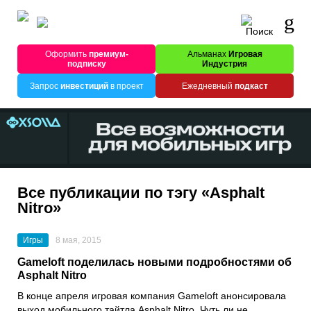
Оформить
премиум-
Альманах
Игровая
подписку
Индустрия
Запрос
инвестиций
в проект
Ежедневный
подкаст
Все публикации по тэгу «Asphalt
Nitro»
Игры
8 мая, 2015
Gameloft поделилась новыми подробностями об
Asphalt Nitro
В конце апреля игровая компания Gameloft анонсировала
выход мобильного тайтла Asphalt Nitro. Чуть ли не