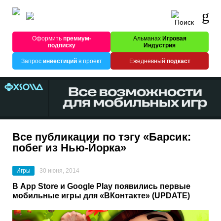
Оформить
премиум-
Альманах
Игровая
подписку
Индустрия
Запрос
инвестиций
в проект
Ежедневный
подкаст
Все публикации по тэгу «Барсик:
побег из Нью-Йорка»
Игры
30 июня, 2014
В App Store и Google Play появились первые
мобильные игры для «ВКонтакте» (UPDATE)