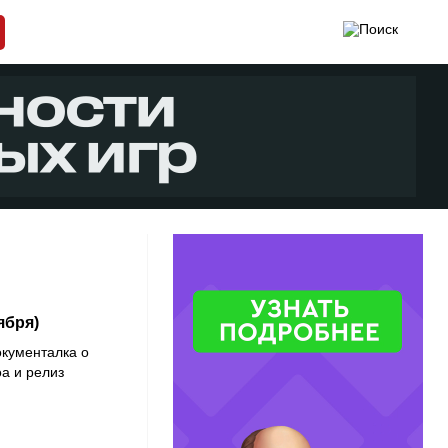
ября)
окументалка о
а и релиз