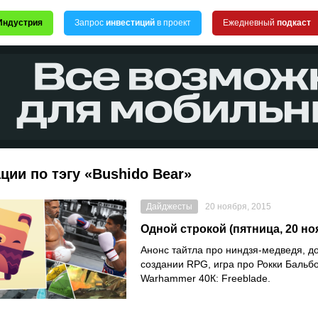
Индустрия
Запрос
инвестиций
в проект
Ежедневный
подкаст
ции по тэгу «Bushido Bear»
Дайджесты
20 ноября, 2015
Одной строкой (пятница, 20 но
Анонс тайтла про ниндзя-медведя, д
создании RPG, игра про Рокки Бальбо
Warhammer 40К: Freeblade.