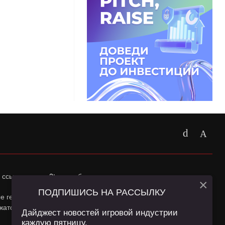
 ссылка на
app2top.ru
обязательна.
×
ПОДПИШИСЬ НА РАССЫЛКУ
ные геолокации Пользователей сайта и сервис «Яндекс
жатся в
Политике конфиденциальности
и
Пользовательском
Дайджест новостей игровой индустрии
каждую пятницу.