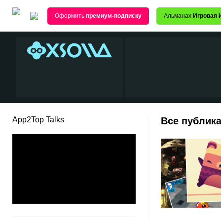
Оформить
премиум-подписку
Альманах
Игровая 
App2Top Talks
Все публика