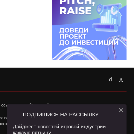
 ссылка на
app2top.ru
обязательна.
×
ПОДПИШИСЬ НА РАССЫЛКУ
ные геолокации Пользователей сайта и сервис «Яндекс
жатся в
Политике конфиденциальности
и
Пользовательском
Дайджест новостей игровой индустрии
каждую пятницу.