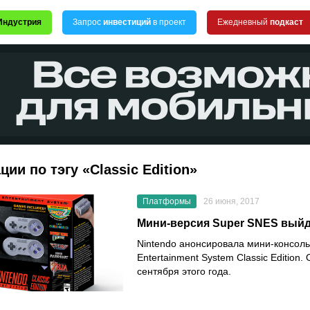
Индустрия
Запрос
инвестиций
в проект
Ежедневный
подкаст
ции по тэгу «Classic Edition»
Платформы
26 июня, 2017
Мини-версия Super SNES выйд
Nintendo анонсировала мини-консоль
Entertainment System Classic Edition.
сентября этого года.