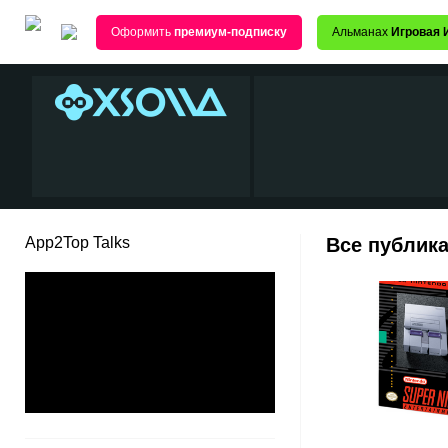
Оформить
премиум-подписку
Альманах
Игровая 
App2Top Talks
Все публика