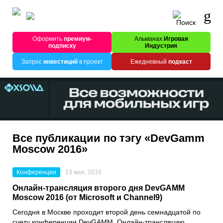
Оформить
премиум-
Альманах
Игровая
подписку
Индустрия
Запрос
инвестиций
в проект
Ежедневный
подкаст
Все публикации по тэгу «DevGamm
Moscow 2016»
Конференции
13 мая, 2016
Онлайн-трансляция второго дня DevGAMM
Moscow 2016 (от Microsoft и Channel9)
Сегодня в Москве проходит второй день семнадцатой по
счету конференции DevGAMM. Онлайн-трансляцию,