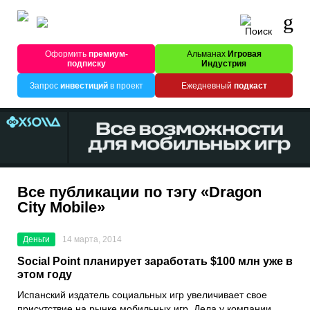
Оформить
премиум-
Альманах
Игровая
подписку
Индустрия
Запрос
инвестиций
в проект
Ежедневный
подкаст
Все публикации по тэгу «Dragon
City Mobile»
Деньги
14 марта, 2014
Social Point планирует заработать $100 млн уже в
этом году
Испанский издатель социальных игр увеличивает свое
присутствие на рынке мобильных игр. Дела у компании