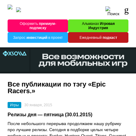
Оформить
премиум-
Альманах
Игровая
подписку
Индустрия
Запрос
инвестиций
в проект
Ежедневный
подкаст
Все публикации по тэгу «Epic
Racers.»
Игры
30 января, 2015
Релизы дня — пятница (30.01.2015)
После небольшого перерыва продолжаем нашу рубрику
про лучшие релизы. Сегодня в подборке целых четыре
мобильных проекта: Evolve: Hunters Quest, Titans, Gourmet