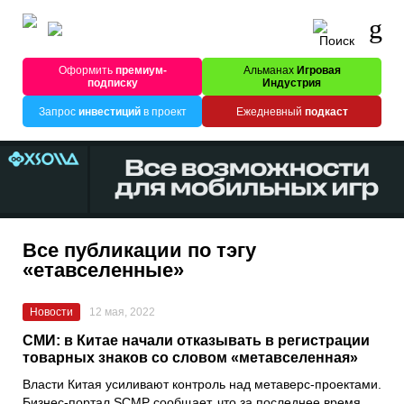
Оформить
премиум-
Альманах
Игровая
подписку
Индустрия
Запрос
инвестиций
в проект
Ежедневный
подкаст
Все публикации по тэгу
«етавселенные»
Новости
12 мая, 2022
СМИ: в Китае начали отказывать в регистрации
товарных знаков со словом «метавселенная»
Власти Китая усиливают контроль над метаверс-проектами.
Бизнес-портал SCMP сообщает, что за последнее время