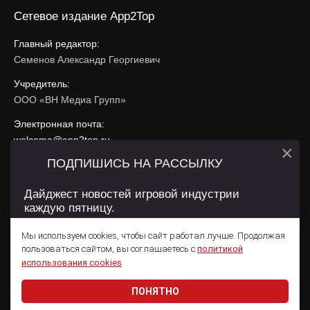
Сетевое издание App2Top
Главный редактор:
Семенов Александр Георгиевич
Учредитель:
ООО «ВН Медиа Групп»
Электронная почта:
welcome@app2top.ru
×
ПОДПИШИСЬ НА РАССЫЛКУ
При использовании материалов активная ссылка на
app2top.ru
обязательна.
Дайджест новостей игровой индустрии
каждую пятницу.
Сайт использует IP адреса, cookie, данные геолокации
Пользователей сайта и сервис «Яндекс Метрика». Условия
Мы используем cookies, чтобы сайт работал лучше. Продолжая
использования содержатся в
Политике конфиденциальности
и
пользоваться сайтом, вы соглашаетесь с
политикой
Пользовательском соглашении
.
Подписаться
использования cookies
.
ПОНЯТНО
Даю согласие на обработку
персональных данных
© 2011 — 2026 App2Top
16+