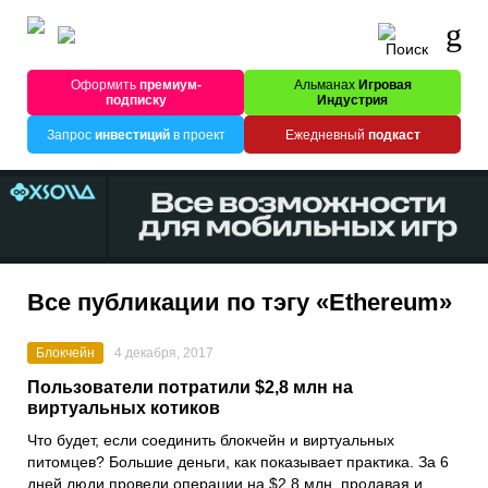
Оформить
премиум-
Альманах
Игровая
подписку
Индустрия
Запрос
инвестиций
в проект
Ежедневный
подкаст
Все публикации по тэгу «Ethereum»
Блокчейн
4 декабря, 2017
Пользователи потратили $2,8 млн на
виртуальных котиков
Что будет, если соединить блокчейн и виртуальных
питомцев? Большие деньги, как показывает практика. За 6
дней люди провели операции на $2,8 млн, продавая и