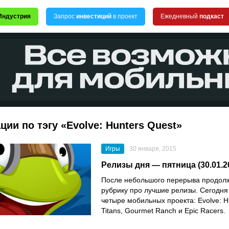
Индустрия
Запрос
инвестиций
в проект
Ежедневный
подкаст
ции по тэгу «Evolve: Hunters Quest»
Игры
30 января, 2015
Релизы дня — пятница (30.01.2
После небольшого перерыва продол
рубрику про лучшие релизы. Сегодня
четыре мобильных проекта: Evolve: H
Titans, Gourmet Ranch и Epic Racers.