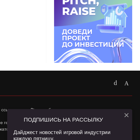
 ссылка на
app2top.ru
обязательна.
×
ПОДПИШИСЬ НА РАССЫЛКУ
ные геолокации Пользователей сайта и сервис «Яндекс
жатся в
Политике конфиденциальности
и
Пользовательском
Дайджест новостей игровой индустрии
каждую пятницу.