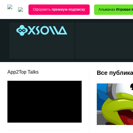
Оформить
премиум-подписку
Альманах
Игровая 
App2Top Talks
Все публика