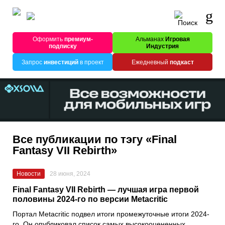
Оформить
премиум-
Альманах
Игровая
подписку
Индустрия
Запрос
инвестиций
в проект
Ежедневный
подкаст
Все публикации по тэгу «Final
Fantasy VII Rebirth»
Новости
28 июня, 2024
Final Fantasy VII Rebirth — лучшая игра первой
половины 2024-го по версии Metacritic
Портал Metacritic подвел итоги промежуточные итоги 2024-
го. Он опубликовал список самых высокооцененных