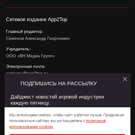
Сетевое издание App2Top
Главный редактор:
Семенов Александр Георгиевич
Учредитель:
ООО «ВН Медиа Групп»
Электронная почта:
welcome@app2top.ru
×
ПОДПИШИСЬ НА РАССЫЛКУ
При использовании материалов активная ссылка на
app2top.ru
обязательна.
Дайджест новостей игровой индустрии
каждую пятницу.
Сайт использует IP адреса, cookie, данные геолокации
Пользователей сайта и сервис «Яндекс Метрика». Условия
Мы используем cookies, чтобы сайт работал лучше. Продолжая
использования содержатся в
Политике конфиденциальности
и
пользоваться сайтом, вы соглашаетесь с
политикой
Пользовательском соглашении
.
Подписаться
использования cookies
.