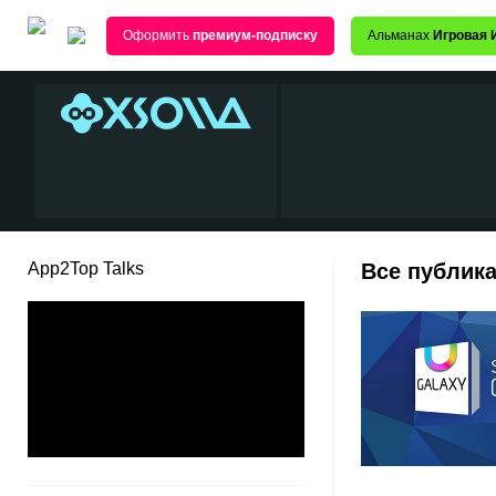
Оформить
премиум-подписку
Альманах
Игровая 
App2Top Talks
Все публика