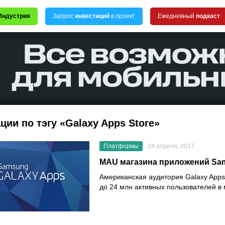
Индустрия
Запрос
инвестиций
в проект
Ежедневный
подкаст
ции по тэгу «Galaxy Apps Store»
Платформы
24 апреля, 2017
MAU магазина приложений Sam
Американская аудитория Galaxy Apps
до 24 млн активных пользователей в