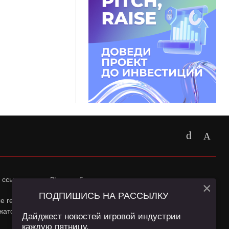
 ссылка на
app2top.ru
обязательна.
×
ПОДПИШИСЬ НА РАССЫЛКУ
ные геолокации Пользователей сайта и сервис «Яндекс
жатся в
Политике конфиденциальности
и
Пользовательском
Дайджест новостей игровой индустрии
каждую пятницу.