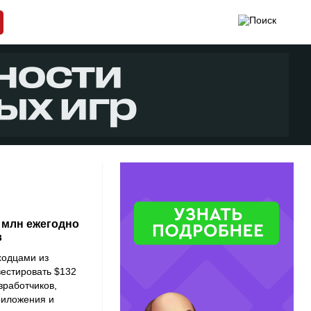
32 млн ежегодно
в
ыходцами из
нвестировать $132
зработчиков,
риложения и