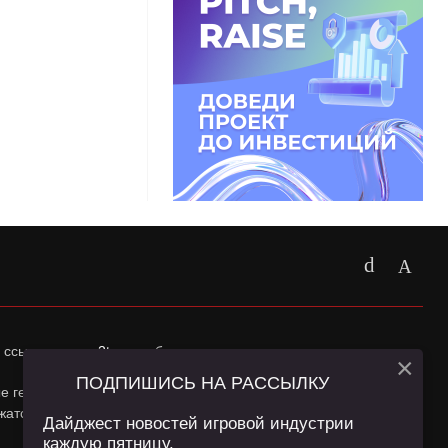
 ссылка на
app2top.ru
обязательна.
×
ПОДПИШИСЬ НА РАССЫЛКУ
ные геолокации Пользователей сайта и сервис «Яндекс
жатся в
Политике конфиденциальности
и
Пользовательском
Дайджест новостей игровой индустрии
каждую пятницу.