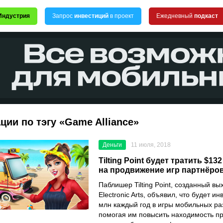
Индустрия
Запрос
инвестиций
в проект
Ежедневный
подкаст
ции по тэгу «Game Alliance»
Деньги
11 июля, 2018
Tilting Point будет тратить $1
на продвижение игр партнёро
Паблишер Tilting Point, созданный в
Electronic Arts, объявил, что будет и
млн каждый год в игры мобильных ра
помогая им повысить находимость п