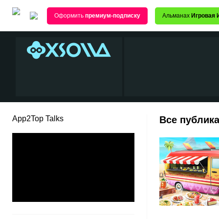
Оформить
премиум-подписку
Альманах
Игровая 
App2Top Talks
Все публика