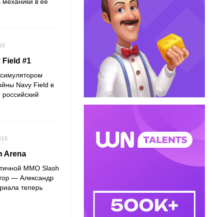
ь механики в ее
16
Field #1
 симулятором
йны Navy Field в
u российский
016
h Arena
стичной ММО Slash
втор — Александр
риала теперь