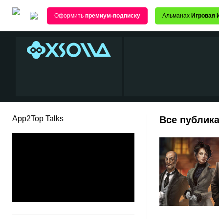
Оформить
премиум-подписку
Альманах
Игровая 
App2Top Talks
Все публика