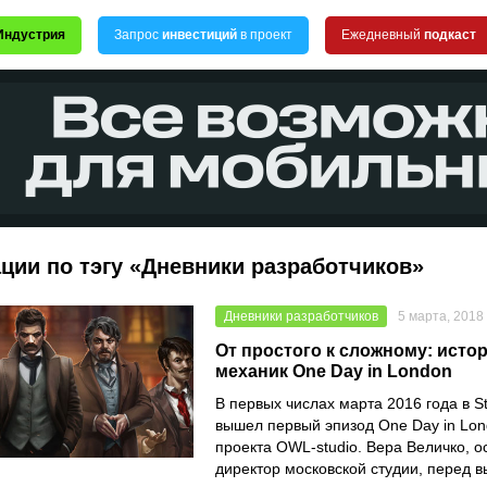
Индустрия
Запрос
инвестиций
в проект
Ежедневный
подкаст
ции по тэгу «Дневники разработчиков»
Дневники разработчиков
5 марта, 2018
От простого к сложному: исто
механик One Day in London
В первых числах марта 2016 года в 
вышел первый эпизод One Day in Lon
проекта OWL-studio. Вера Величко, о
директор московской студии, перед в