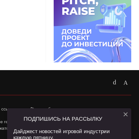
 ссылка на
app2top.ru
обязательна.
×
ПОДПИШИСЬ НА РАССЫЛКУ
ные геолокации Пользователей сайта и сервис «Яндекс
жатся в
Политике конфиденциальности
и
Пользовательском
Дайджест новостей игровой индустрии
каждую пятницу.