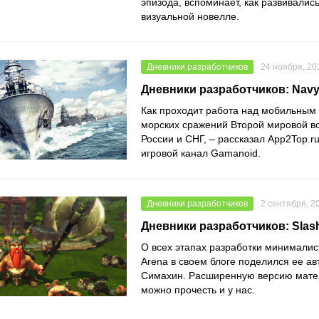
эпизода, вспоминает, как развивалис
визуальной новелле.
Дневники разработчиков
24 ноября, 20
Дневники разработчиков: Navy 
Как проходит работа над мобильным
морских сражений Второй мировой во
России и СНГ, – рассказал App2Top.r
игровой канал Gamanoid.
Дневники разработчиков
2 сентября, 2
Дневники разработчиков: Slas
О всех этапах разработки минимали
Arena в своем блоге поделился ее а
Симахин. Расширенную версию мате
можно прочесть и у нас.