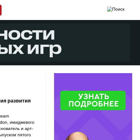
рия развития
Steam
don, имиджевого
снователь и арт-
ыпуском пятого