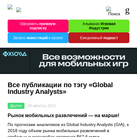
Оформить
премиум-
Альманах
Игровая
подписку
Индустрия
Запрос
инвестиций
в проект
Ежедневный
подкаст
Все публикации по тэгу «Global
Industry Analysts»
Другое
29 августа, 2012
Рынок мобильных развлечений — на марше!
По прогнозам аналитиков из Global Industry Analysts (GIA), к
2018 году объем рынка мобильных развлечений в
глобальных масштабах достигнет $67,6 млрд.