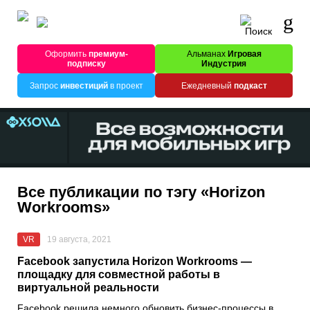
Оформить
премиум-
Альманах
Игровая
подписку
Индустрия
Запрос
инвестиций
в проект
Ежедневный
подкаст
Все публикации по тэгу «Horizon
Workrooms»
VR
19 августа, 2021
Facebook запустила Horizon Workrooms —
площадку для совместной работы в
виртуальной реальности
Facebook
решила немного обновить бизнес-процессы в