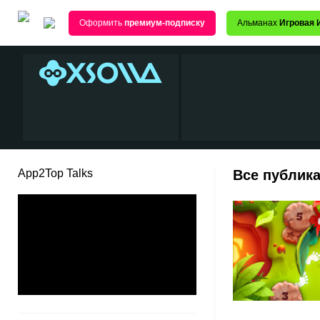
Оформить
премиум-подписку
Альманах
Игровая 
App2Top Talks
Все публика