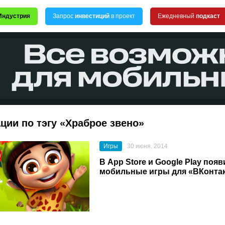
Индустрия
Запрос
инвестиций
в проект
Ежедневный
подкаст
ции по тэгу «Храброе звено»
Игры
30 июня, 2014
В App Store и Google Play поя
мобильные игры для «ВКонтак