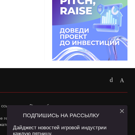
 ссылка на
app2top.ru
обязательна.
×
ПОДПИШИСЬ НА РАССЫЛКУ
ные геолокации Пользователей сайта и сервис «Яндекс
жатся в
Политике конфиденциальности
и
Пользовательском
Дайджест новостей игровой индустрии
каждую пятницу.