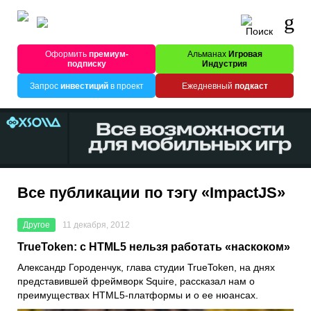
Оформить
премиум-
Альманах
Игровая
подписку
Индустрия
Запрос
инвестиций
в проект
Ежедневный
подкаст
Все публикации по тэгу «ImpactJS»
Другое
11 декабря, 2012
TrueToken: с HTML5 нельзя работать «наскоком»
Александр Городенчук, глава студии TrueToken, на днях
представившей фреймворк Squire, рассказал нам о
преимуществах HTML5-платформы и о ее нюансах.