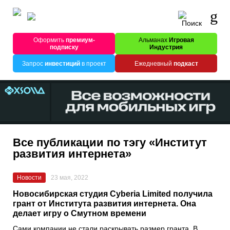
Оформить
премиум-
Альманах
Игровая
подписку
Индустрия
Запрос
инвестиций
в проект
Ежедневный
подкаст
Все публикации по тэгу «Институт
развития интернета»
Новости
23 мая, 2022
Новосибирская студия Cyberia Limited получила
грант от Института развития интернета. Она
делает игру о Смутном времени
Сами компании не стали раскрывать размер гранта. В