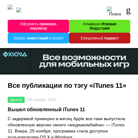
Оформить
премиум-
Альманах
Игровая
подписку
Индустрия
Запрос
инвестиций
в проект
Ежедневный
подкаст
Все публикации по тэгу «iTunes 11»
Другое
30 ноября, 2012
Вышел обновленный iTunes 11
С задержкой примерно в месяц Apple все-таки выпустила
обновленную версию своего «медиакомбайна» — iTunes
11. Вчера, 29 ноября, программа стала доступна
пользователям OS X и Windows.