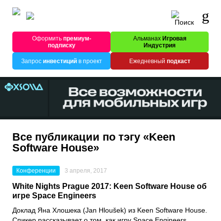
Оформить
премиум-
Альманах
Игровая
подписку
Индустрия
Запрос
инвестиций
в проект
Ежедневный
подкаст
Все публикации по тэгу «Keen
Software House»
Конференции
3 апреля, 2017
White Nights Prague 2017: Keen Software House об
игре Space Engineers
Доклад Яна Хлошека (Jan Hloušek) из Keen Software House.
Спикер рассказывает о том, как игру Space Engineers