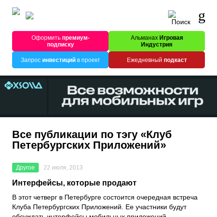
Оформить
премиум-
Альманах
Игровая
подписку
Индустрия
Запрос
инвестиций
в проект
Ежедневный
подкаст
Все публикации по тэгу «Клуб
Петербургских Приложений»
Другое
22 июля, 2013
Интерфейсы, которые продают
В этот четверг в Петербурге состоится очередная встреча
Клуба Петербургских Приложений. Ее участники будут
обсуждать интерфейсы мобильных приложений.