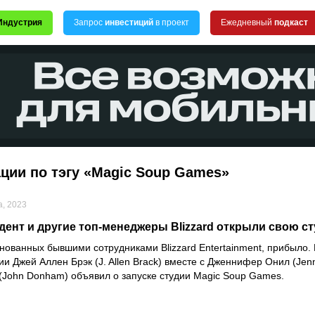
Индустрия
Запрос
инвестиций
в проект
Ежедневный
подкаст
ции по тэгу «Magic Soup Games»
а, 2023
ент и другие топ-менеджеры Blizzard открыли свою с
основанных бывшими сотрудниками
Blizzard Entertainment
, прибыло.
нии
Джей Аллен Брэк
(J. Allen Brack) вместе с
Дженнифер Онил
(Jenn
(John Donham) объявил о запуске студии
Magic Soup Games
.