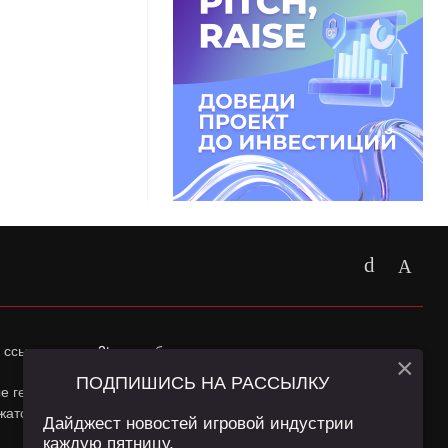
 ссылка на
app2top.ru
обязательна.
×
ПОДПИШИСЬ НА РАССЫЛКУ
ные геолокации Пользователей сайта и сервис «Яндекс
жатся в
Политике конфиденциальности
и
Пользовательском
Дайджест новостей игровой индустрии
каждую пятницу.