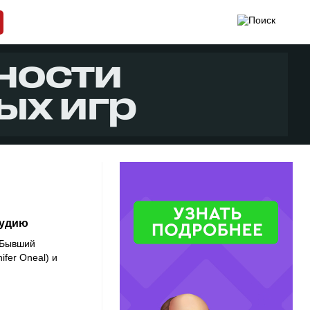
тудию
 Бывший
ifer Oneal) и