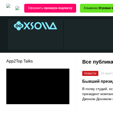
Оформить
премиум-подписку
Альманах
Игровая 
App2Top Talks
Все публика
Новости
16 март
Бывший презид
В полку студий, 
президент компа
Джоном Донэмом