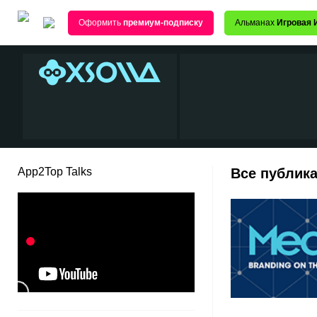
Оформить
премиум-подписку
Альманах
Игровая 
App2Top Talks
Все публика