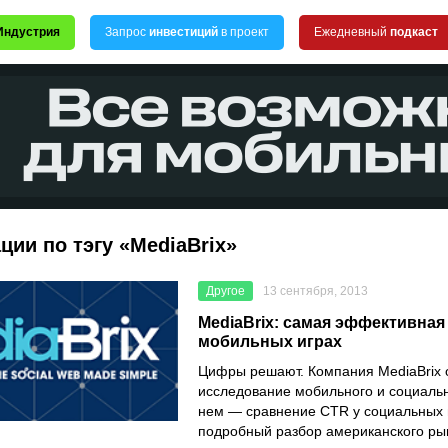
Индустрия
Запрос
инвестиций
в проект
Ежедневный
подкаст
ции по тэгу «MediaBrix»
Другое
13 сентября, 2013
MediaBrix: самая эффективная
мобильных играх
Цифры решают. Компания MediaBrix 
исследование мобильного и социальн
нем — сравнение CTR у социальных 
подробный разбор американского ры