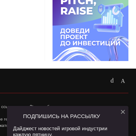
 ссылка на
app2top.ru
обязательна.
×
ПОДПИШИСЬ НА РАССЫЛКУ
ные геолокации Пользователей сайта и сервис «Яндекс
жатся в
Политике конфиденциальности
и
Пользовательском
Дайджест новостей игровой индустрии
каждую пятницу.