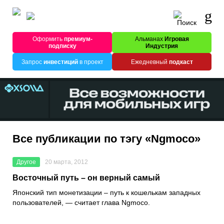
Оформить
премиум-
Альманах
Игровая
подписку
Индустрия
Запрос
инвестиций
в проект
Ежедневный
подкаст
Все публикации по тэгу «Ngmoco»
Другое
20 марта, 2012
Восточный путь – он верный самый
Японский тип монетизации – путь к кошелькам западных
пользователей, — считает глава Ngmoco.