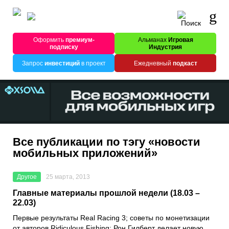
Оформить
премиум-
Альманах
Игровая
подписку
Индустрия
Запрос
инвестиций
в проект
Ежедневный
подкаст
Все публикации по тэгу «новости
мобильных приложений»
Другое
25 марта, 2013
Главные материалы прошлой недели (18.03 –
22.03)
Первые результаты Real Racing 3; советы по монетизации
от авторов Ridiculous Fishing; Рон Гилберт делает новую