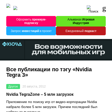
Оформить
премиум-
Альманах
Игровая
подписку
Индустрия
Запрос
инвестиций
в проект
Ежедневный
подкаст
Все публикации по тэгу «Nvidia
Tegra 3»
Другое
20 августа, 2012
Nvidia TegraZone – 5 млн загрузок
Приложение по поиску игр от видео-корпорации Nvidia
набрало более 5 млн загрузок. Причем последний был
набран за выходные.