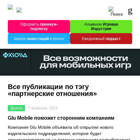
Оформить
премиум-
Альманах
Игровая
подписку
Индустрия
Запрос
инвестиций
в проект
Ежедневный
подкаст
Все публикации по тэгу
«партнерские отношения»
Другое
7 февраля, 2013
Glu Mobile поможет сторонним компаниям
Компания Glu Mobile объявила об открытии нового
издательского подразделения, которое будет
специализироваться на помощи сторонним разработчикам