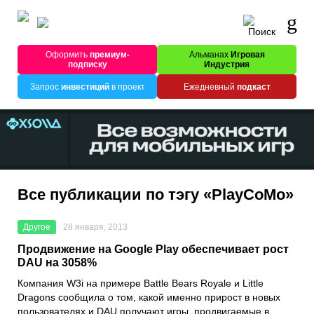
Оформить
премиум-
Альманах
Игровая
подписку
Индустрия
Запрос
инвестиций
в проект
Ежедневный
подкаст
Все публикации по тэгу «PlayCoMo»
Другое
28 января, 2013
Продвижение на Google Play обеспечивает рост
DAU на 3058%
Компания W3i на примере Battle Bears Royale и Little
Dragons сообщила о том, какой именно прирост в новых
пользователях и DAU получают игры, продвигаемые в