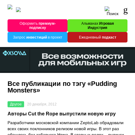
Оформить
премиум-
Альманах
Игровая
подписку
Индустрия
Запрос
инвестиций
в проект
Ежедневный
подкаст
Все публикации по тэгу «Pudding
Monsters»
Другое
20 декабря, 2012
Авторы Cut the Rope выпустили новую игру
Разработчики московской компании ZeptoLab обрадовали
всех своих поклонников релизом новой игры. В этот раз
обошлось без забавного Няма. В главных ролях – пудинги.