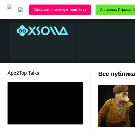
Оформить
премиум-подписку
Альманах
Игровая 
App2Top Talks
Все публика