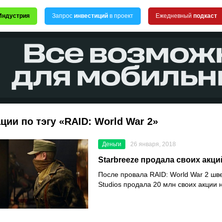
Индустрия
Запрос
инвестиций
в проект
Ежедневный
подкаст
ции по тэгу «RAID: World War 2»
Деньги
26 января, 2018
Starbreeze продала своих акци
После провала
RAID: World War 2
шве
Studios
продала 20 млн своих акции 