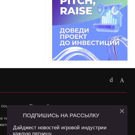
 ссылка на
app2top.ru
обязательна.
×
ПОДПИШИСЬ НА РАССЫЛКУ
ные геолокации Пользователей сайта и сервис «Яндекс
жатся в
Политике конфиденциальности
и
Пользовательском
Дайджест новостей игровой индустрии
каждую пятницу.