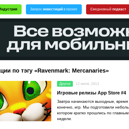
Индустрия
Запрос
инвестиций
в проект
Ежедневный
подкаст
ции по тэгу «Ravenmark: Mercanaries»
Другое
12 июля, 2013
Игровые релизы App Store #4
Завтра начинаются выходные, время 
конечно, игр. Мы подготовили небол
котором кратко прошлись по главным
недели.