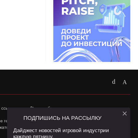
 ссылка на
app2top.ru
обязательна.
×
ПОДПИШИСЬ НА РАССЫЛКУ
ные геолокации Пользователей сайта и сервис «Яндекс
жатся в
Политике конфиденциальности
и
Пользовательском
Дайджест новостей игровой индустрии
каждую пятницу.