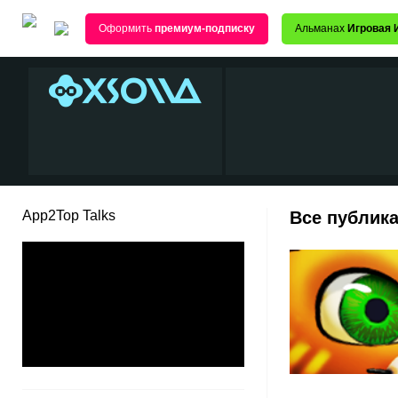
Оформить
премиум-подписку
Альманах
Игровая 
App2Top Talks
Все публика