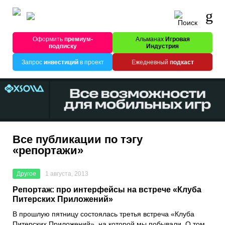
Оформить
премиум-
Альманах
Игровая
подписку
Индустрия
Запрос
инвестиций
в проект
Ежедневный
подкаст
Все публикации по тэгу
«репортажи»
Другое
1 августа, 2013
Репортаж: про интерфейсы на встрече «Клуба
Питерских Приложений»
В прошлую пятницу состоялась третья встреча «Клуба
Питерских Приложений», на которой мы побывали. О том,