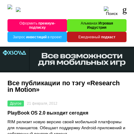
Оформить
премиум-
Альманах
Игровая
подписку
Индустрия
Запрос
инвестиций
в проект
Ежедневный
подкаст
Все публикации по тэгу «Research
in Motion»
Другое
21 февраля, 2012
PlayBook OS 2.0 выходит сегодня
RIM релизит новую версию своей мобильной платформы
для планшетов. Обещает поддержку Android-приложений и
собственный почтовый клиент.