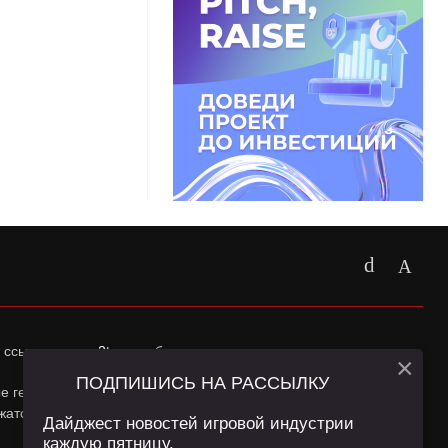
 ссылка на
app2top.ru
обязательна.
×
ПОДПИШИСЬ НА РАССЫЛКУ
ные геолокации Пользователей сайта и сервис «Яндекс
жатся в
Политике конфиденциальности
и
Пользовательском
Дайджест новостей игровой индустрии
каждую пятницу.