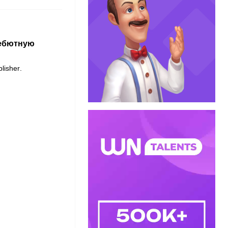
дебютную
lisher
.