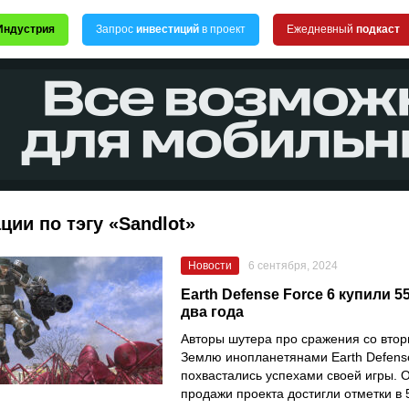
Индустрия
Запрос
инвестиций
в проект
Ежедневный
подкаст
ции по тэгу «Sandlot»
Новости
6 сентября, 2024
Earth Defense Force 6 купили 5
два года
Авторы шутера про сражения со вто
Землю инопланетянами Earth Defense
похвастались успехами своей игры. 
продажи проекта достигли отметки в 