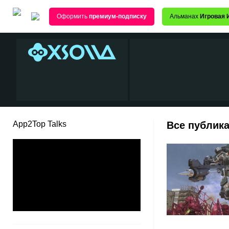
Оформить
премиум-подписку
Альманах
Игровая 
App2Top Talks
Все публика