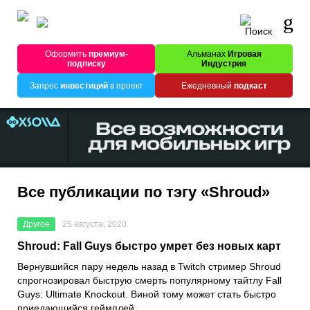
Оформить
премиум-
Альманах
Игровая
подписку
Индустрия
Запрос
инвестиций
в проект
Ежедневный
подкаст
Все публикации по тэгу «Shroud»
Другое
25 августа, 2020
Shroud: Fall Guys быстро умрет без новых карт
Вернувшийся пару недель назад в
Twitch
стример
Shroud
спрогнозировал быструю смерть популярному тайтлу
Fall
Guys: Ultimate Knockout
. Виной тому может стать быстро
приедающийся геймплей.