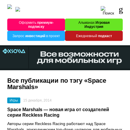
Оформить
премиум-
Альманах
Игровая
подписку
Индустрия
Запрос
инвестиций
в проект
Ежедневный
подкаст
Все публикации по тэгу «Space
Marshals»
Игры
15 декабря, 2014
Space Marshals — новая игра от создателей
серии Reckless Racing
Авторы серии Reckless Racing работают над Space
Marshals, эпизодическим top-down шутером для мобильных