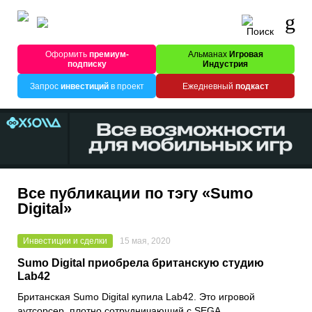
Оформить
премиум-
Альманах
Игровая
подписку
Индустрия
Запрос
инвестиций
в проект
Ежедневный
подкаст
Все публикации по тэгу «Sumo
Digital»
Инвестиции и сделки
15 мая, 2020
Sumo Digital приобрела британскую студию
Lab42
Британская
Sumo Digital
купила
Lab42
. Это игровой
аутсорсер, плотно сотрудничающий с
SEGA
.